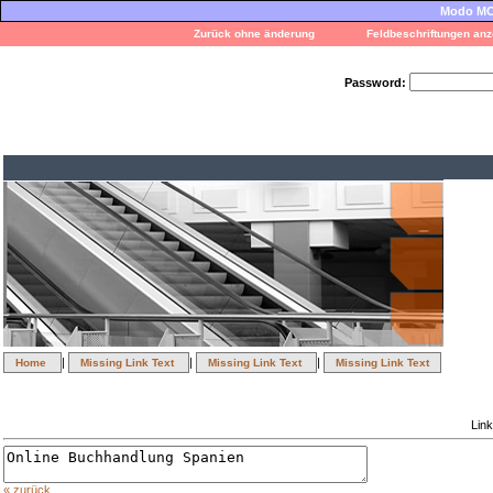
Modo MOD
Zurück ohne änderung
Feldbeschriftungen anz
Password:
|
|
|
Home
Missing Link Text
Missing Link Text
Missing Link Text
Link
« zurück