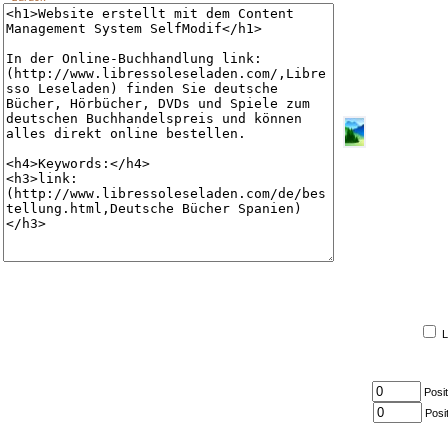
L
Posit
Posit